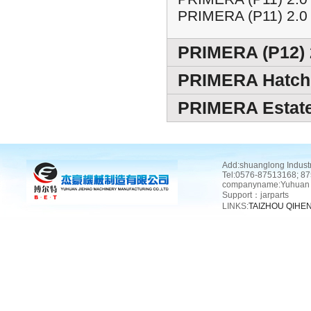
PRIMERA (P11) 2.0
PRIMERA (P12) 2
PRIMERA Hatchb
PRIMERA Estate 
Add:shuanglong Indust
Tel:0576-87513168; 8
companyname:Yuhuan J
Support：
jarparts
LINKS:
TAIZHOU QIHE