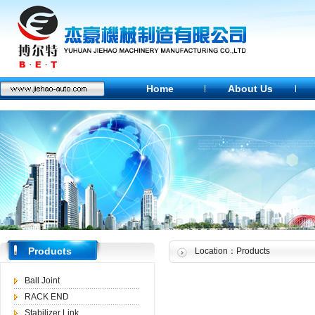
Home
About Us
Products
Location：Products
Ball Joint
RACK END
Stabilizer Link